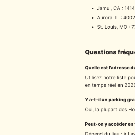
Jamul, CA : 14
Aurora, IL : 400
St. Louis, MO : 
Questions fréqu
Quelle est l'adresse 
Utilisez notre liste p
en temps réel en 202
Y a-t-il un parking gra
Oui, la plupart des Ho
Peut-on y accéder en
Dépend du lieu ; à La