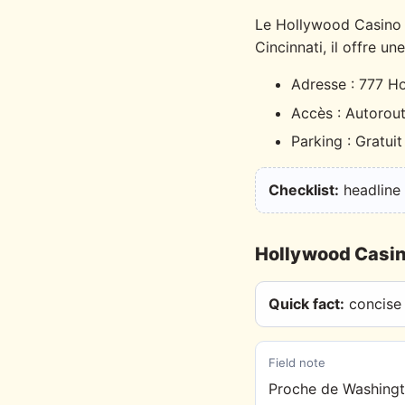
Le Hollywood Casino 
Cincinnati, il offre un
Adresse : 777 H
Accès : Autorout
Parking : Gratui
Checklist:
headline c
Hollywood Casin
Quick fact:
concise 
Field note
Proche de Washingto