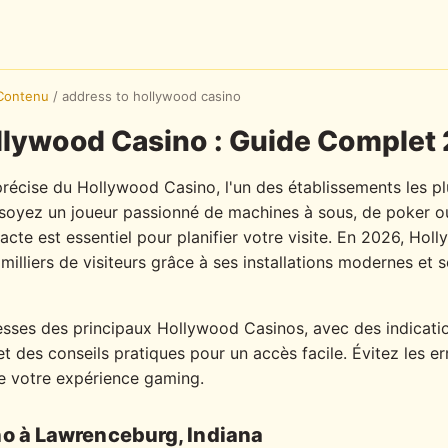
Contenu
/
address to hollywood casino
llywood Casino : Guide Complet
récise du Hollywood Casino, l'un des établissements les pl
soyez un joueur passionné de machines à sous, de poker o
acte est essentiel pour planifier votre visite. En 2026, Ho
 milliers de visiteurs grâce à ses installations modernes et
resses des principaux Hollywood Casinos, avec des indicatio
t des conseils pratiques pour un accès facile. Évitez les e
e votre expérience gaming.
o à Lawrenceburg, Indiana