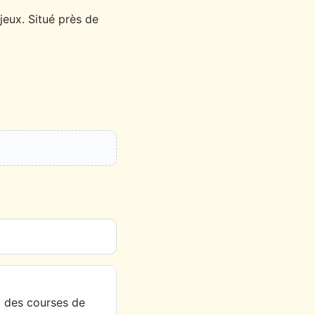
eux. Situé près de
c des courses de