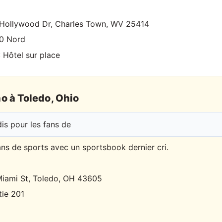
 Hollywood Dr, Charles Town, WV 25414
40 Nord
 Hôtel sur place
o à Toledo, Ohio
s pour les fans de
ans de sports avec un sportsbook dernier cri.
Miami St, Toledo, OH 43605
tie 201