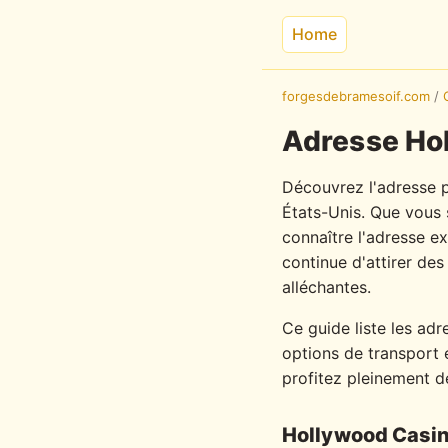
Home
forgesdebramesoif.com
/
Adresse Ho
Découvrez l'adresse p
États-Unis. Que vous 
connaître l'adresse ex
continue d'attirer des
alléchantes.
Ce guide liste les ad
options de transport e
profitez pleinement d
Hollywood Casin