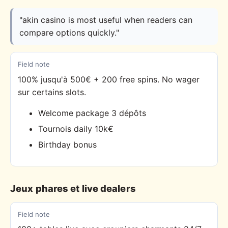
"akin casino is most useful when readers can
compare options quickly."
Field note
100% jusqu'à 500€ + 200 free spins. No wager
sur certains slots.
Welcome package 3 dépôts
Tournois daily 10k€
Birthday bonus
Jeux phares et live dealers
Field note