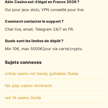
Akin Casino est-il légal en France 2026 ?
Oui pour jeux slots, VPN conseillé pour live.
Comment contacter le support ?
Chat live, email, Telegram 24/7 en FR.
Quels sont les limites de dépôt ?
Min 10€, max 5000€/jour via carte/crypto.
Sujets connexes
online casino mit handy guthaben Guide
fair play casino dordrecht
red 14 casino Guide