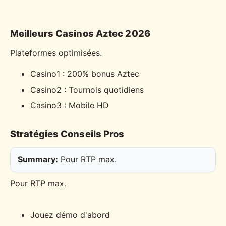
Meilleurs Casinos Aztec 2026
Plateformes optimisées.
Casino1 : 200% bonus Aztec
Casino2 : Tournois quotidiens
Casino3 : Mobile HD
Stratégies Conseils Pros
Summary:
Pour RTP max.
Pour RTP max.
Jouez démo d'abord