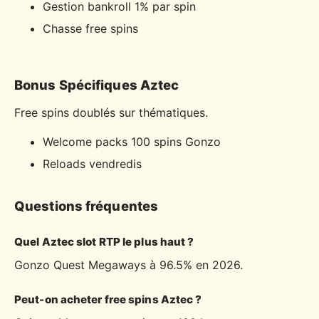
Gestion bankroll 1% par spin
Chasse free spins
Bonus Spécifiques Aztec
Free spins doublés sur thématiques.
Welcome packs 100 spins Gonzo
Reloads vendredis
Questions fréquentes
Quel Aztec slot RTP le plus haut ?
Gonzo Quest Megaways à 96.5% en 2026.
Peut-on acheter free spins Aztec ?