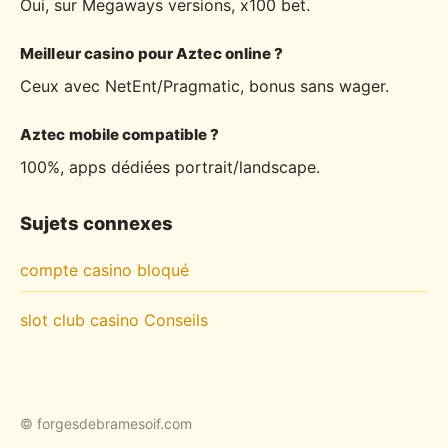
Oui, sur Megaways versions, x100 bet.
Meilleur casino pour Aztec online ?
Ceux avec NetEnt/Pragmatic, bonus sans wager.
Aztec mobile compatible ?
100%, apps dédiées portrait/landscape.
Sujets connexes
compte casino bloqué
slot club casino Conseils
© forgesdebramesoif.com