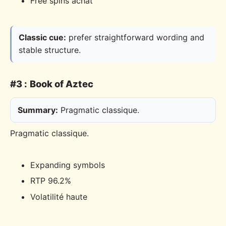
Free spins achat
Classic cue:
prefer straightforward wording and
stable structure.
#3 : Book of Aztec
Summary:
Pragmatic classique.
Pragmatic classique.
Expanding symbols
RTP 96.2%
Volatilité haute