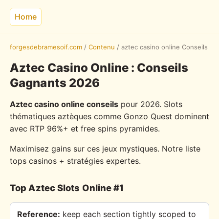
Home
forgesdebramesoif.com
/
Contenu
/
aztec casino online Conseils
Aztec Casino Online : Conseils
Gagnants 2026
Aztec casino online conseils
pour 2026. Slots
thématiques aztèques comme Gonzo Quest dominent
avec RTP 96%+ et free spins pyramides.
Maximisez gains sur ces jeux mystiques. Notre liste
tops casinos + stratégies expertes.
Top Aztec Slots Online #1
Reference:
keep each section tightly scoped to