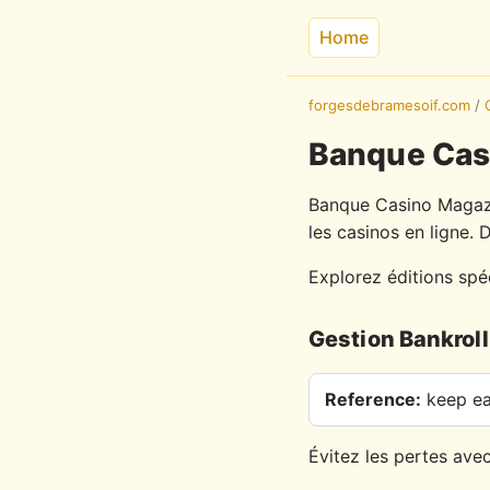
Home
forgesdebramesoif.com
/
Banque Cas
Banque Casino Magazi
les casinos en ligne. 
Explorez éditions spéc
Gestion Bankroll
Reference:
keep eac
Évitez les pertes avec