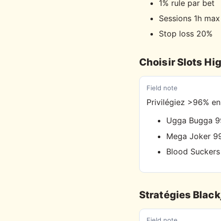
1% rule par bet
Sessions 1h max
Stop loss 20%
Choisir Slots Hi
Field note
Privilégiez >96% en
Ugga Bugga 
Mega Joker 9
Blood Sucker
Stratégies Black
Field note