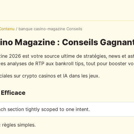
Contenu
/
banque casino-magazine Conseils
ino Magazine : Conseils Gagnan
ne 2026 est votre source ultime de stratégies, news et a
Des analyses de RTP aux bankroll tips, tout pour booster vo
iales sur crypto casinos et IA dans les jeux.
 Efficace
h section tightly scoped to one intent.
 règles simples.