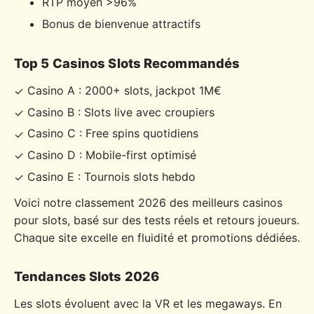
RTP moyen >96%
Bonus de bienvenue attractifs
Top 5 Casinos Slots Recommandés
Casino A : 2000+ slots, jackpot 1M€
✓
Casino B : Slots live avec croupiers
✓
Casino C : Free spins quotidiens
✓
Casino D : Mobile-first optimisé
✓
Casino E : Tournois slots hebdo
✓
Voici notre classement 2026 des meilleurs casinos
pour slots, basé sur des tests réels et retours joueurs.
Chaque site excelle en fluidité et promotions dédiées.
Tendances Slots 2026
Les slots évoluent avec la VR et les megaways. En