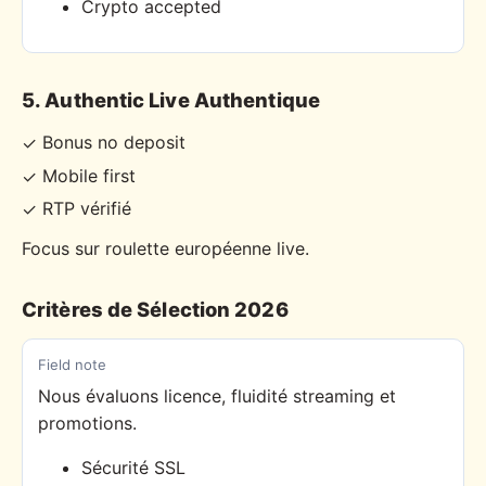
Crypto accepted
5. Authentic Live Authentique
Bonus no deposit
✓
Mobile first
✓
RTP vérifié
✓
Focus sur roulette européenne live.
Critères de Sélection 2026
Field note
Nous évaluons licence, fluidité streaming et
promotions.
Sécurité SSL