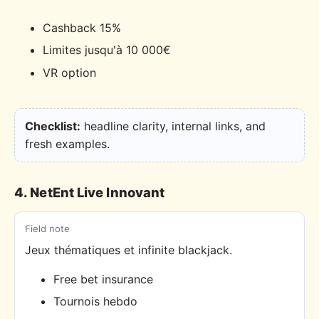
Cashback 15%
Limites jusqu'à 10 000€
VR option
Checklist:
headline clarity, internal links, and
fresh examples.
4. NetEnt Live Innovant
Field note
Jeux thématiques et infinite blackjack.
Free bet insurance
Tournois hebdo