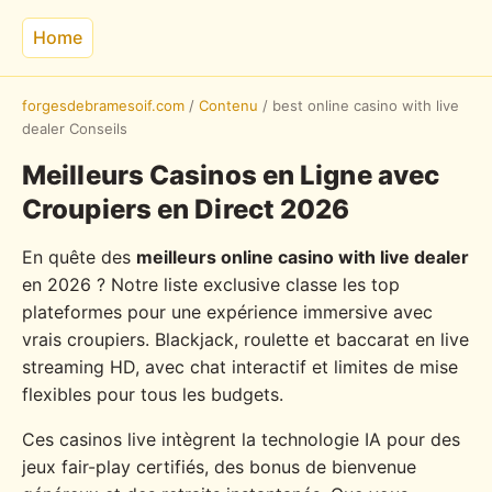
Home
forgesdebramesoif.com
/
Contenu
/
best online casino with live
dealer Conseils
Meilleurs Casinos en Ligne avec
Croupiers en Direct 2026
En quête des
meilleurs online casino with live dealer
en 2026 ? Notre liste exclusive classe les top
plateformes pour une expérience immersive avec
vrais croupiers. Blackjack, roulette et baccarat en live
streaming HD, avec chat interactif et limites de mise
flexibles pour tous les budgets.
Ces casinos live intègrent la technologie IA pour des
jeux fair-play certifiés, des bonus de bienvenue