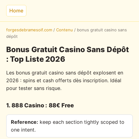
Home
forgesdebramesoif.com
/
Contenu
/
bonus gratuit casino sans
dépôt
Bonus Gratuit Casino Sans Dépôt
: Top Liste 2026
Les bonus gratuit casino sans dépôt explosent en
2026 : spins et cash offerts dès inscription. Idéal
pour tester sans risque.
1. 888 Casino : 88€ Free
Reference:
keep each section tightly scoped to
one intent.