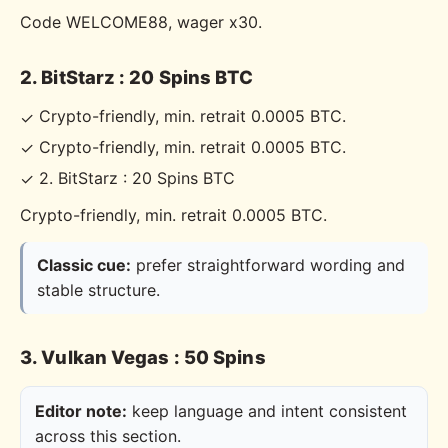
Code WELCOME88, wager x30.
2. BitStarz : 20 Spins BTC
Crypto-friendly, min. retrait 0.0005 BTC.
✓
Crypto-friendly, min. retrait 0.0005 BTC.
✓
2. BitStarz : 20 Spins BTC
✓
Crypto-friendly, min. retrait 0.0005 BTC.
Classic cue:
prefer straightforward wording and
stable structure.
3. Vulkan Vegas : 50 Spins
Editor note:
keep language and intent consistent
across this section.