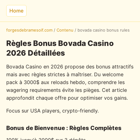
Home
forgesdebramesoif.com
/
Contenu
/
bovada casino bonus rules
Règles Bonus Bovada Casino
2026 Détaillées
Bovada Casino en 2026 propose des bonus attractifs
mais avec règles strictes à maîtriser. Du welcome
pack à 3000$ aux reloads hebdo, comprendre les
wagering requirements évite les pièges. Cet article
approfondit chaque offre pour optimiser vos gains.
Focus sur USA players, crypto-friendly.
Bonus de Bienvenue : Règles Complètes