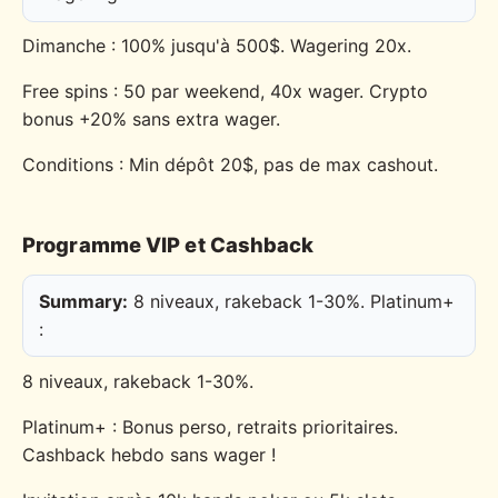
Dimanche : 100% jusqu'à 500$. Wagering 20x.
Free spins : 50 par weekend, 40x wager. Crypto
bonus +20% sans extra wager.
Conditions : Min dépôt 20$, pas de max cashout.
Programme VIP et Cashback
Summary:
8 niveaux, rakeback 1-30%. Platinum+
:
8 niveaux, rakeback 1-30%.
Platinum+ : Bonus perso, retraits prioritaires.
Cashback hebdo sans wager !