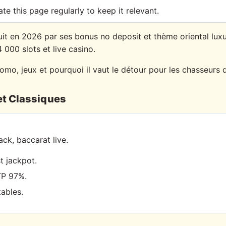
te this page regularly to keep it relevant.
it en 2026 par ses bonus no deposit et thème oriental lux
 000 slots et live casino.
omo, jeux et pourquoi il vaut le détour pour les chasseurs 
et Classiques
ack, baccarat live.
t jackpot.
TP 97%.
tables.