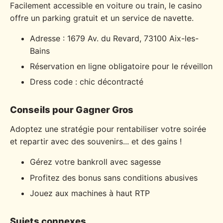
Facilement accessible en voiture ou train, le casino
offre un parking gratuit et un service de navette.
Adresse : 1679 Av. du Revard, 73100 Aix-les-
Bains
Réservation en ligne obligatoire pour le réveillon
Dress code : chic décontracté
Conseils pour Gagner Gros
Adoptez une stratégie pour rentabiliser votre soirée
et repartir avec des souvenirs... et des gains !
Gérez votre bankroll avec sagesse
Profitez des bonus sans conditions abusives
Jouez aux machines à haut RTP
Sujets connexes