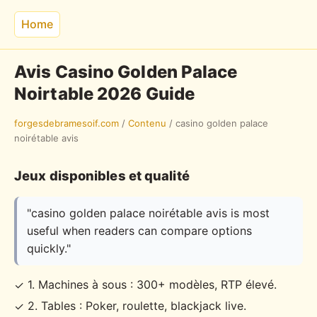
Home
Avis Casino Golden Palace
Noirtable 2026 Guide
forgesdebramesoif.com
/
Contenu
/
casino golden palace
noirétable avis
Jeux disponibles et qualité
"casino golden palace noirétable avis is most
useful when readers can compare options
quickly."
1. Machines à sous : 300+ modèles, RTP élevé.
✓
2. Tables : Poker, roulette, blackjack live.
✓