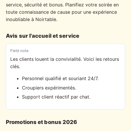
service, sécurité et bonus. Planifiez votre soirée en
toute connaissance de cause pour une expérience
inoubliable à Noirtable.
Avis sur l'accueil et service
Field note
Les clients louent la convivialité. Voici les retours
clés.
Personnel qualifié et souriant 24/7.
Croupiers expérimentés.
Support client réactif par chat.
Promotions et bonus 2026