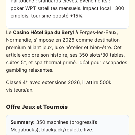
Partouche : standards élevés. Événements :
poker WPT satellites mensuels. Impact local : 300
emplois, tourisme boosté +15%.
Le
Casino Hôtel Spa du Beryl
à Forges-les-Eaux,
Normandie, s'impose en 2026 comme destination
premium alliant jeux, luxe hôtelier et bien-être. Cet
article explore son histoire, ses 350 slots/30 tables,
suites 5*, et spa thermal primé. Idéal pour escapades
gambling relaxantes.
Classé 4* avec extensions 2026, il attire 500k
visiteurs/an.
Offre Jeux et Tournois
Summary:
350 machines (progressifs
Megabucks), blackjack/roulette live.