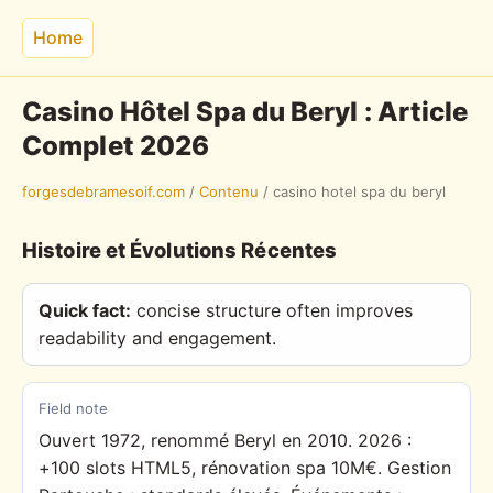
Home
Casino Hôtel Spa du Beryl : Article
Complet 2026
forgesdebramesoif.com
/
Contenu
/
casino hotel spa du beryl
Histoire et Évolutions Récentes
Quick fact:
concise structure often improves
readability and engagement.
Field note
Ouvert 1972, renommé Beryl en 2010. 2026 :
+100 slots HTML5, rénovation spa 10M€. Gestion