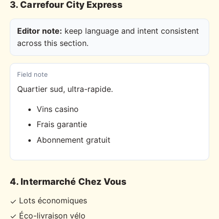
3. Carrefour City Express
Editor note:
keep language and intent consistent
across this section.
Field note
Quartier sud, ultra-rapide.
Vins casino
Frais garantie
Abonnement gratuit
4. Intermarché Chez Vous
Lots économiques
✓
Éco-livraison vélo
✓