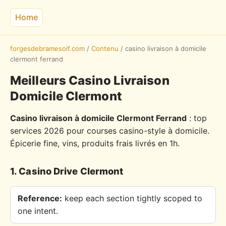
Home
forgesdebramesoif.com
/
Contenu
/
casino livraison à domicile
clermont ferrand
Meilleurs Casino Livraison
Domicile Clermont
Casino livraison à domicile Clermont Ferrand
: top
services 2026 pour courses casino-style à domicile.
Épicerie fine, vins, produits frais livrés en 1h.
1. Casino Drive Clermont
Reference:
keep each section tightly scoped to
one intent.