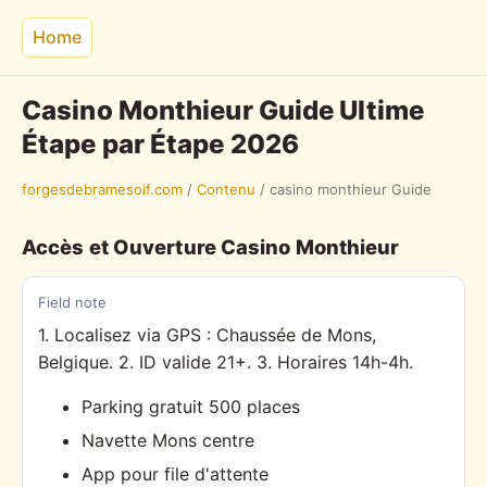
Home
Casino Monthieur Guide Ultime
Étape par Étape 2026
forgesdebramesoif.com
/
Contenu
/
casino monthieur Guide
Accès et Ouverture Casino Monthieur
Field note
1. Localisez via GPS : Chaussée de Mons,
Belgique. 2. ID valide 21+. 3. Horaires 14h-4h.
Parking gratuit 500 places
Navette Mons centre
App pour file d'attente