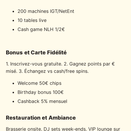
200 machines IGT/NetEnt
10 tables live
Cash game NLH 1/2€
Bonus et Carte Fidélité
1. Inscrivez-vous gratuite. 2. Gagnez points par €
misé. 3. Échangez vs cash/free spins.
Welcome 50€ chips
Birthday bonus 100€
Cashback 5% mensuel
Restauration et Ambiance
Brasserie onsite, DJ sets week-ends. VIP lounge sur