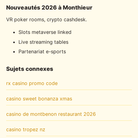
Nouveautés 2026 à Monthieur
VR poker rooms, crypto cashdesk.
Slots metaverse linked
Live streaming tables
Partenariat e-sports
Sujets connexes
rx casino promo code
casino sweet bonanza xmas
casino de montbenon restaurant 2026
casino tropez nz