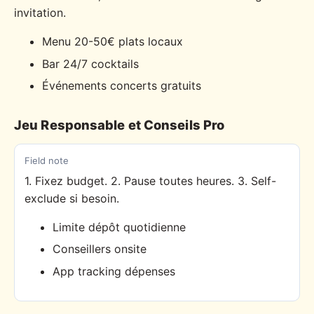
invitation.
Menu 20-50€ plats locaux
Bar 24/7 cocktails
Événements concerts gratuits
Jeu Responsable et Conseils Pro
Field note
1. Fixez budget. 2. Pause toutes heures. 3. Self-
exclude si besoin.
Limite dépôt quotidienne
Conseillers onsite
App tracking dépenses