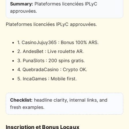
Summary:
Plateformes licenciées IPLyC
approuvées.
Plateformes licenciées IPLyC approuvées.
1. CasinoJujuy365 : Bonus 100% ARS.
2. AndesBet : Live roulette AR.
3. PunaSlots : 200 spins gratis.
4. QuebradaCasino : Crypto OK.
5. IncaGames : Mobile first.
Checklist:
headline clarity, internal links, and
fresh examples.
Inscription et Bonus Locaux