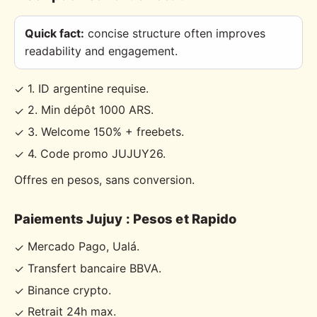
Quick fact:
concise structure often improves
readability and engagement.
1. ID argentine requise.
✓
2. Min dépôt 1000 ARS.
✓
3. Welcome 150% + freebets.
✓
4. Code promo JUJUY26.
✓
Offres en pesos, sans conversion.
Paiements Jujuy : Pesos et Rapido
Mercado Pago, Ualá.
✓
Transfert bancaire BBVA.
✓
Binance crypto.
✓
Retrait 24h max.
✓