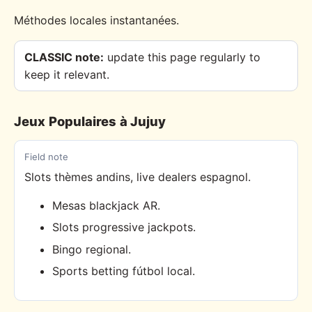
Méthodes locales instantanées.
CLASSIC note:
update this page regularly to
keep it relevant.
Jeux Populaires à Jujuy
Field note
Slots thèmes andins, live dealers espagnol.
Mesas blackjack AR.
Slots progressive jackpots.
Bingo regional.
Sports betting fútbol local.