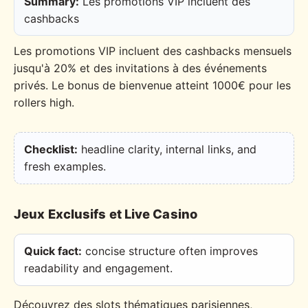
Summary:
Les promotions VIP incluent des
cashbacks
Les promotions VIP incluent des cashbacks mensuels
jusqu'à 20% et des invitations à des événements
privés. Le bonus de bienvenue atteint 1000€ pour les
rollers high.
Checklist:
headline clarity, internal links, and
fresh examples.
Jeux Exclusifs et Live Casino
Quick fact:
concise structure often improves
readability and engagement.
Découvrez des slots thématiques parisiennes,