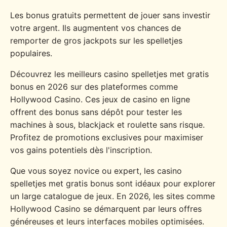
Les bonus gratuits permettent de jouer sans investir
votre argent. Ils augmentent vos chances de
remporter de gros jackpots sur les spelletjes
populaires.
Découvrez les meilleurs casino spelletjes met gratis
bonus en 2026 sur des plateformes comme
Hollywood Casino. Ces jeux de casino en ligne
offrent des bonus sans dépôt pour tester les
machines à sous, blackjack et roulette sans risque.
Profitez de promotions exclusives pour maximiser
vos gains potentiels dès l'inscription.
Que vous soyez novice ou expert, les casino
spelletjes met gratis bonus sont idéaux pour explorer
un large catalogue de jeux. En 2026, les sites comme
Hollywood Casino se démarquent par leurs offres
généreuses et leurs interfaces mobiles optimisées.