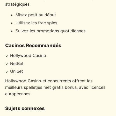
stratégiques.
Misez petit au début
Utilisez les free spins
Suivez les promotions quotidiennes
Casinos Recommandés
Hollywood Casino
✓
NetBet
✓
Unibet
✓
Hollywood Casino et concurrents offrent les
meilleurs spelletjes met gratis bonus, avec licences
européennes.
Sujets connexes