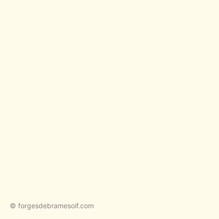
© forgesdebramesoif.com