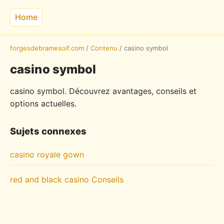
Home
forgesdebramesoif.com
/
Contenu
/
casino symbol
casino symbol
casino symbol. Découvrez avantages, conseils et
options actuelles.
Sujets connexes
casino royale gown
red and black casino Conseils