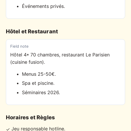
Événements privés.
Hôtel et Restaurant
Field note
Hôtel 4* 70 chambres, restaurant Le Parisien
(cuisine fusion).
Menus 25-50€.
Spa et piscine.
Séminaires 2026.
Horaires et Règles
Jeu responsable hotline.
✓