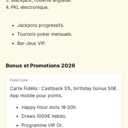
3. Blackjack, roulette anglaise.
4. PKL électronique.
Jackpots progressifs.
Tournois poker mensuels.
Bar-Jeux VIP.
Bonus et Promotions 2026
Field note
Carte Fidélis : Cashback 5%, birthday bonus 50€.
App mobile pour points.
Happy Hour slots 18-20h.
Draws 1000€ hebdo.
Programme VIP Or.