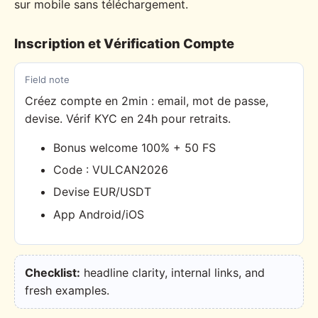
sur mobile sans téléchargement.
Inscription et Vérification Compte
Field note
Créez compte en 2min : email, mot de passe,
devise. Vérif KYC en 24h pour retraits.
Bonus welcome 100% + 50 FS
Code : VULCAN2026
Devise EUR/USDT
App Android/iOS
Checklist:
headline clarity, internal links, and
fresh examples.