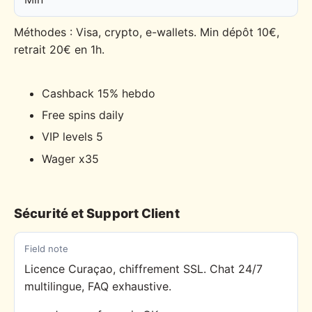
Méthodes : Visa, crypto, e-wallets. Min dépôt 10€,
retrait 20€ en 1h.
Cashback 15% hebdo
Free spins daily
VIP levels 5
Wager x35
Sécurité et Support Client
Field note
Licence Curaçao, chiffrement SSL. Chat 24/7
multilingue, FAQ exhaustive.