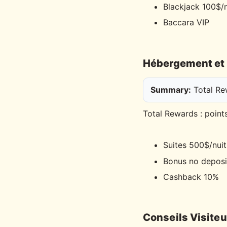
Blackjack 100$/
Baccara VIP
Hébergement et
Summary:
Total Rew
Total Rewards : points
Suites 500$/nuit
Bonus no deposi
Cashback 10%
Conseils Visite