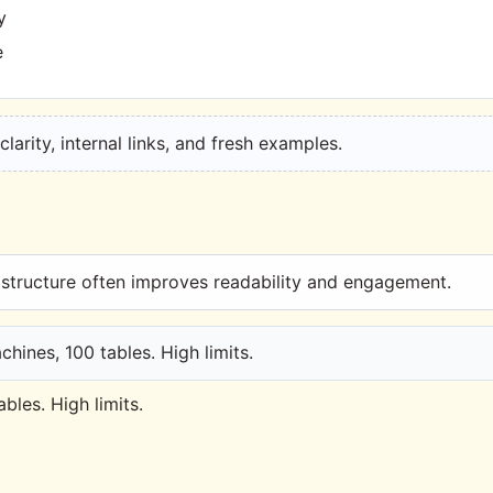
y
e
larity, internal links, and fresh examples.
structure often improves readability and engagement.
ines, 100 tables. High limits.
bles. High limits.