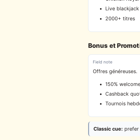
Live blackjack
2000+ titres
Bonus et Promot
Field note
Offres généreuses.
150% welcome
Cashback quot
Tournois hebd
Classic cue:
prefer 