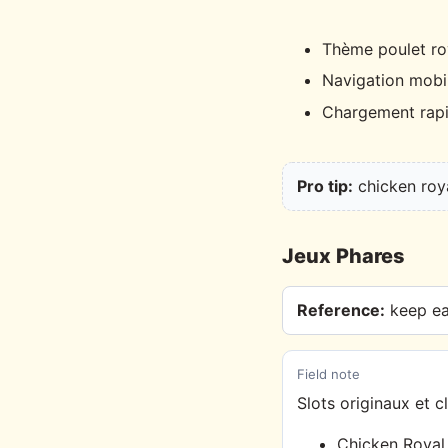
Thème poulet roy
Navigation mobil
Chargement rap
Pro tip:
chicken roya
Jeux Phares
Reference:
keep eac
Field note
Slots originaux et c
Chicken Royal 