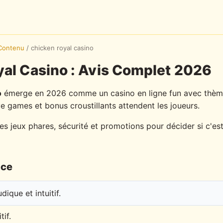
Contenu
/
chicken royal casino
al Casino : Avis Complet 2026
o
émerge en 2026 comme un casino en ligne fun avec thème 
ve games et bonus croustillants attendent les joueurs.
es jeux phares, sécurité et promotions pour décider si c'es
ace
dique et intuitif.
tif.