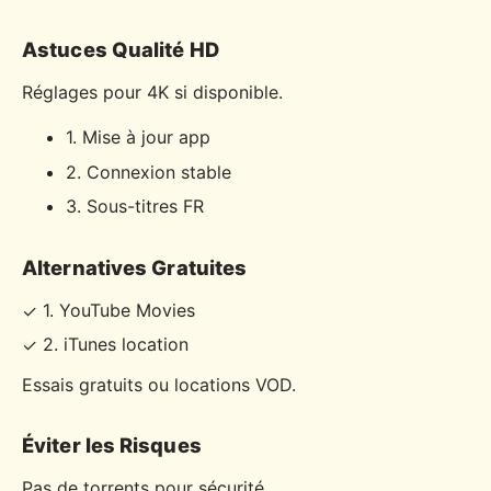
Astuces Qualité HD
Réglages pour 4K si disponible.
1. Mise à jour app
2. Connexion stable
3. Sous-titres FR
Alternatives Gratuites
1. YouTube Movies
✓
2. iTunes location
✓
Essais gratuits ou locations VOD.
Éviter les Risques
Pas de torrents pour sécurité.