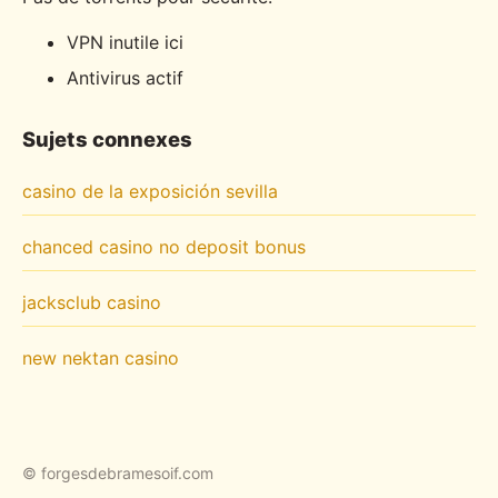
VPN inutile ici
Antivirus actif
Sujets connexes
casino de la exposición sevilla
chanced casino no deposit bonus
jacksclub casino
new nektan casino
© forgesdebramesoif.com