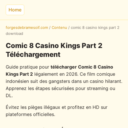
Home
forgesdebramesoif.com
/
Contenu
/
comic 8 casino kings part 2
download
Comic 8 Casino Kings Part 2
Téléchargement
Guide pratique pour
télécharger Comic 8 Casino
Kings Part 2
légalement en 2026. Ce film comique
indonésien suit des gangsters dans un casino hilarant.
Apprenez les étapes sécurisées pour streaming ou
DL.
Évitez les pièges illégaux et profitez en HD sur
plateformes officielles.