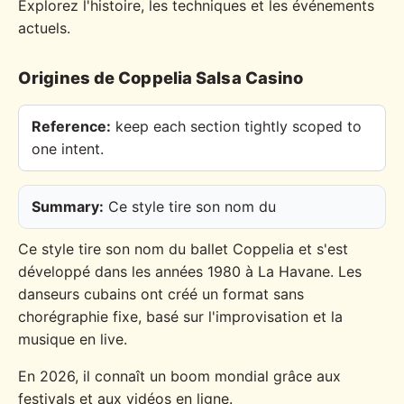
Explorez l'histoire, les techniques et les événements
actuels.
Origines de Coppelia Salsa Casino
Reference:
keep each section tightly scoped to
one intent.
Summary:
Ce style tire son nom du
Ce style tire son nom du ballet Coppelia et s'est
développé dans les années 1980 à La Havane. Les
danseurs cubains ont créé un format sans
chorégraphie fixe, basé sur l'improvisation et la
musique en live.
En 2026, il connaît un boom mondial grâce aux
festivals et aux vidéos en ligne.