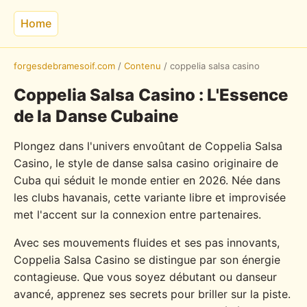
Home
forgesdebramesoif.com
/
Contenu
/
coppelia salsa casino
Coppelia Salsa Casino : L'Essence
de la Danse Cubaine
Plongez dans l'univers envoûtant de Coppelia Salsa
Casino, le style de danse salsa casino originaire de
Cuba qui séduit le monde entier en 2026. Née dans
les clubs havanais, cette variante libre et improvisée
met l'accent sur la connexion entre partenaires.
Avec ses mouvements fluides et ses pas innovants,
Coppelia Salsa Casino se distingue par son énergie
contagieuse. Que vous soyez débutant ou danseur
avancé, apprenez ses secrets pour briller sur la piste.