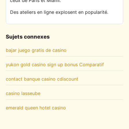
ceux de Paris et Miami.
Des ateliers en ligne explosent en popularité.
Sujets connexes
bajar juego gratis de casino
yukon gold casino sign up bonus Comparatif
contact banque casino cdiscount
casino lasseube
emerald queen hotel casino