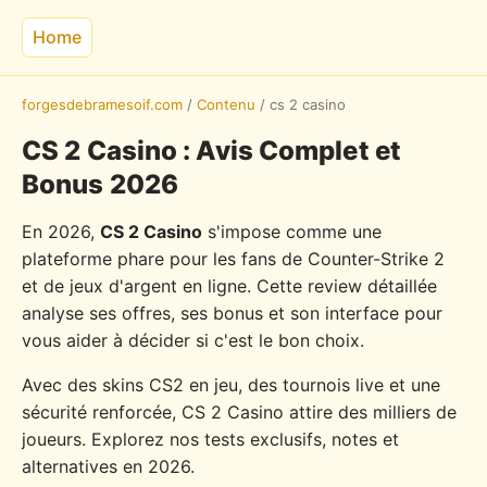
Home
forgesdebramesoif.com
/
Contenu
/
cs 2 casino
CS 2 Casino : Avis Complet et
Bonus 2026
En 2026,
CS 2 Casino
s'impose comme une
plateforme phare pour les fans de Counter-Strike 2
et de jeux d'argent en ligne. Cette review détaillée
analyse ses offres, ses bonus et son interface pour
vous aider à décider si c'est le bon choix.
Avec des skins CS2 en jeu, des tournois live et une
sécurité renforcée, CS 2 Casino attire des milliers de
joueurs. Explorez nos tests exclusifs, notes et
alternatives en 2026.