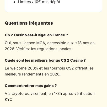
Limites : 10€ min dépôt
Questions fréquentes
CS 2 Casino est-il légal en France ?
Oui, sous licence MGA, accessible aux +18 ans en
2026. Vérifiez les régulations locales.
Quels sont les meilleurs bonus CS 2 Casino ?
Le welcome 200% et les tournois CS2 offrent les
meilleurs rendements en 2026.
Comment retirer mes gains ?
Via crypto ou virement, en 1-3h après vérification
KYC.