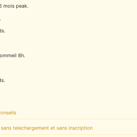
 6 mois peak.
?
ds.
sommeil 8h.
ds.
s
onseils
t sans telechargement et sans inscription