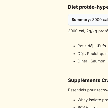
Diet protéo-hyp
Summary:
3000 cal,
3000 cal, 2g/kg proté
Petit-déj : Œufs
Déj : Poulet qui
Dîner : Saumon 
Suppléments Cr
Essentiels pour recov
Whey isolate po
BCAA intra