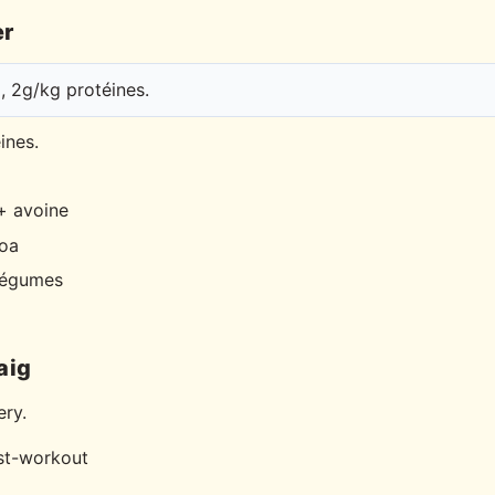
er
 2g/kg protéines.
ines.
 + avoine
noa
légumes
aig
ery.
st-workout