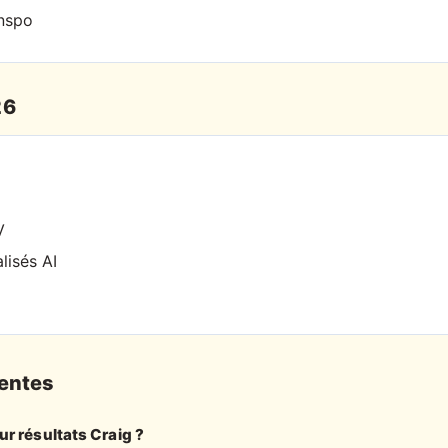
inspo
26
V
lisés AI
entes
r résultats Craig ?