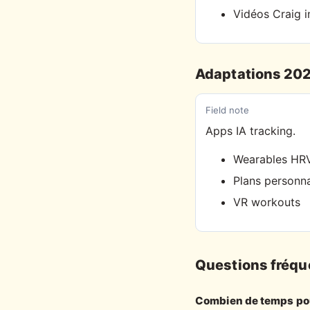
Vidéos Craig 
Adaptations 20
Field note
Apps IA tracking.
Wearables HR
Plans personna
VR workouts
Questions fréqu
Combien de temps pou