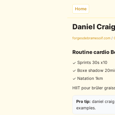
Home
Daniel Crai
forgesdebramesoif.com
/
Routine cardio 
Sprints 30s x10
✓
Boxe shadow 20mi
✓
Natation 1km
✓
HIIT pour brûler grai
Pro tip:
daniel craig
examples.