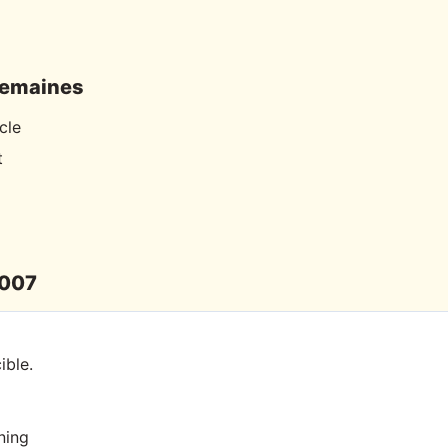
semaines
cle
t
 007
ible.
ning