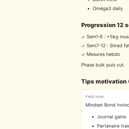
Oméga3 daily
Progression 12 
Sem1-6 : +5kg mus
✓
Sem7-12 : Shred fa
✓
Mesures hebdo
✓
Phase bulk puis cut.
Tips motivation
Field note
Mindset Bond invinc
Journal gains
Partenaire trai