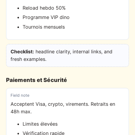
Reload hebdo 50%
Programme VIP dino
Tournois mensuels
Checklist:
headline clarity, internal links, and
fresh examples.
Paiements et Sécurité
Field note
Acceptent Visa, crypto, virements. Retraits en
48h max.
Limites élevées
Vérification rapide