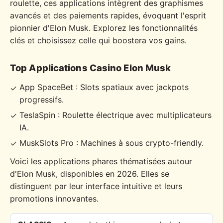
roulette, ces applications intègrent des graphismes
avancés et des paiements rapides, évoquant l'esprit
pionnier d'Elon Musk. Explorez les fonctionnalités
clés et choisissez celle qui boostera vos gains.
Top Applications Casino Elon Musk
App SpaceBet : Slots spatiaux avec jackpots
✓
progressifs.
TeslaSpin : Roulette électrique avec multiplicateurs
✓
IA.
MuskSlots Pro : Machines à sous crypto-friendly.
✓
Voici les applications phares thématisées autour
d'Elon Musk, disponibles en 2026. Elles se
distinguent par leur interface intuitive et leurs
promotions innovantes.