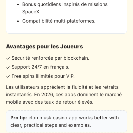
Bonus quotidiens inspirés de missions
SpaceX.
Compatibilité multi-plateformes.
Avantages pour les Joueurs
Sécurité renforcée par blockchain.
✓
Support 24/7 en français.
✓
Free spins illimités pour VIP.
✓
Les utilisateurs apprécient la fluidité et les retraits
instantanés. En 2026, ces apps dominent le marché
mobile avec des taux de retour élevés.
Pro tip:
elon musk casino app works better with
clear, practical steps and examples.