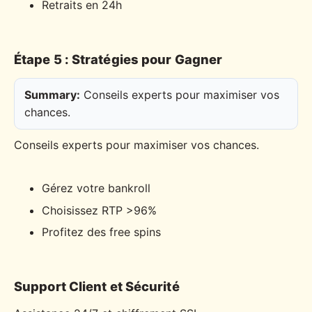
Retraits en 24h
Étape 5 : Stratégies pour Gagner
Summary:
Conseils experts pour maximiser vos
chances.
Conseils experts pour maximiser vos chances.
Gérez votre bankroll
Choisissez RTP >96%
Profitez des free spins
Support Client et Sécurité