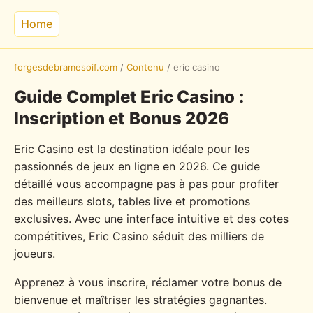
Home
forgesdebramesoif.com
/
Contenu
/
eric casino
Guide Complet Eric Casino :
Inscription et Bonus 2026
Eric Casino est la destination idéale pour les
passionnés de jeux en ligne en 2026. Ce guide
détaillé vous accompagne pas à pas pour profiter
des meilleurs slots, tables live et promotions
exclusives. Avec une interface intuitive et des cotes
compétitives, Eric Casino séduit des milliers de
joueurs.
Apprenez à vous inscrire, réclamer votre bonus de
bienvenue et maîtriser les stratégies gagnantes.