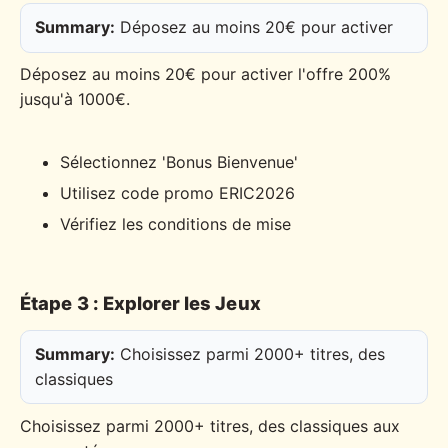
Summary:
Déposez au moins 20€ pour activer
Déposez au moins 20€ pour activer l'offre 200%
jusqu'à 1000€.
Sélectionnez 'Bonus Bienvenue'
Utilisez code promo ERIC2026
Vérifiez les conditions de mise
Étape 3 : Explorer les Jeux
Summary:
Choisissez parmi 2000+ titres, des
classiques
Choisissez parmi 2000+ titres, des classiques aux