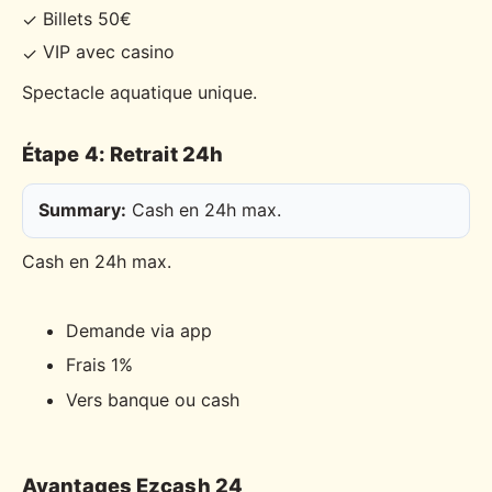
Billets 50€
✓
VIP avec casino
✓
Spectacle aquatique unique.
Étape 4: Retrait 24h
Summary:
Cash en 24h max.
Cash en 24h max.
Demande via app
Frais 1%
Vers banque ou cash
Avantages Ezcash 24