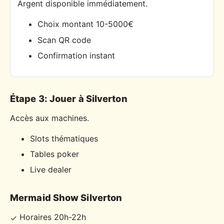
Argent disponible immédiatement.
Choix montant 10-5000€
Scan QR code
Confirmation instant
Étape 3: Jouer à Silverton
Accès aux machines.
Slots thématiques
Tables poker
Live dealer
Mermaid Show Silverton
Horaires 20h-22h
✓