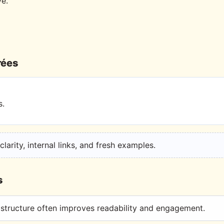
ve.
.
rées
s.
larity, internal links, and fresh examples.
s
structure often improves readability and engagement.