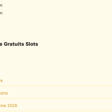
r.
r.
 Gratuits Slots
s
ck
 sms
ine 2026