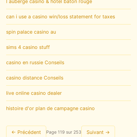
l auberge casino & hotel baton rouge
can i use a casino win/loss statement for taxes
spin palace casino au
sims 4 casino stuff
casino en russie Conseils
casino distance Conseils
live online casino dealer
histoire d'or plan de campagne casino
← Précédent
Suivant →
Page 119 sur 253