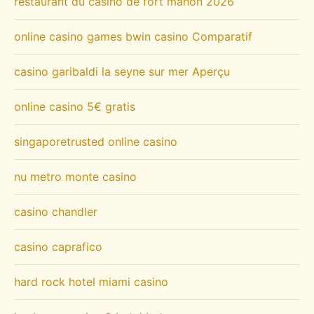
restaurant du casino de fort mahon 2026
online casino games bwin casino Comparatif
casino garibaldi la seyne sur mer Aperçu
online casino 5€ gratis
singaporetrusted online casino
nu metro monte casino
casino chandler
casino caprafico
hard rock hotel miami casino