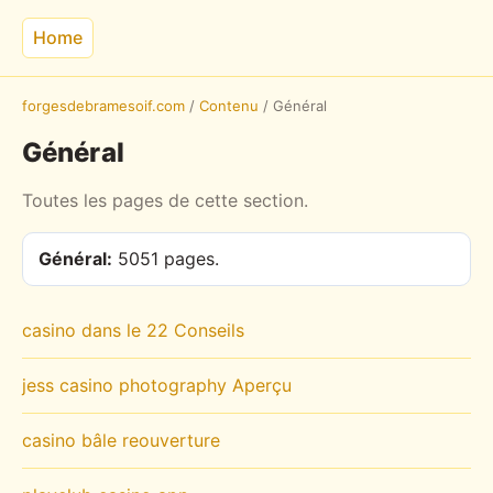
Home
forgesdebramesoif.com
/
Contenu
/
Général
Général
Toutes les pages de cette section.
Général:
5051 pages.
casino dans le 22 Conseils
jess casino photography Aperçu
casino bâle reouverture