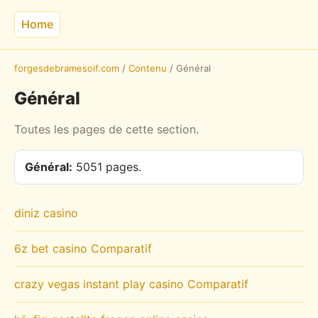
Home
forgesdebramesoif.com
/
Contenu
/
Général
Général
Toutes les pages de cette section.
Général:
5051 pages.
diniz casino
6z bet casino Comparatif
crazy vegas instant play casino Comparatif