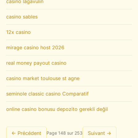
casino lagavulin
casino sables
12x casino
mirage casino host 2026
real money payout casino
casino market toulouse st agne
seminole classic casino Comparatif
online casino bonusu depozito gerekli değil
← Précédent
Suivant →
Page 148 sur 253