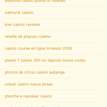
diamond casino points of interest
oakhurst casino
kiwi casino reviews
reseña de playuzu casino
casino course en ligne livraison 2026
planet 7 casino 300 no deposit bonus codes
photos de circus casino aubange
unibet casino nueva jersey
planche a repasser casino