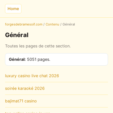
Home
forgesdebramesoif.com
/
Contenu
/
Général
Général
Toutes les pages de cette section.
Général:
5051 pages.
luxury casino live chat 2026
soirée karaoké 2026
bajimat71 casino