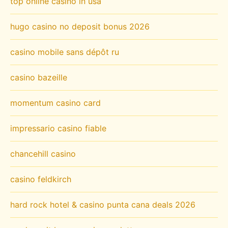
top online casino in usa
hugo casino no deposit bonus 2026
casino mobile sans dépôt ru
casino bazeille
momentum casino card
impressario casino fiable
chancehill casino
casino feldkirch
hard rock hotel & casino punta cana deals 2026