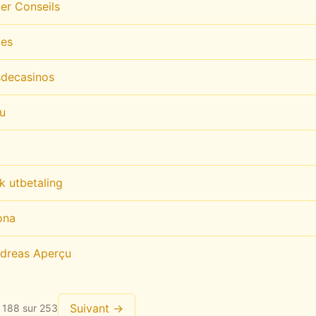
ler Conseils
tes
sdecasinos
çu
k utbetaling
ona
ndreas Aperçu
Suivant →
 188 sur 253