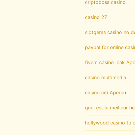
criptoboss casino
casino 27
slotgems casino no d
paypal for online cas
fivem casino leak Ap
casino multimedia
casino citi Aperçu
quel est la meilleur h
hollywood casino tol