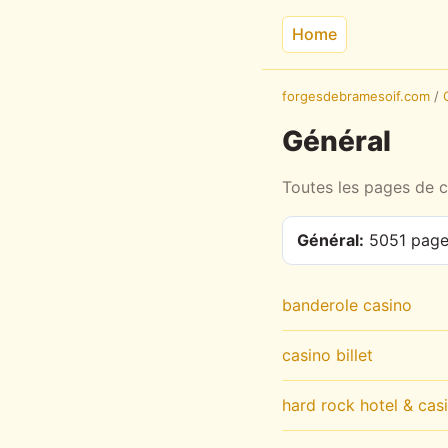
Home
forgesdebramesoif.com
/
Général
Toutes les pages de c
Général:
5051 page
banderole casino
casino billet
hard rock hotel & cas