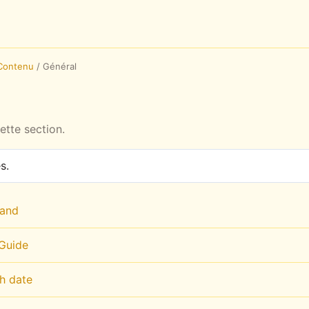
Contenu
/
Général
ette section.
s.
land
 Guide
h date