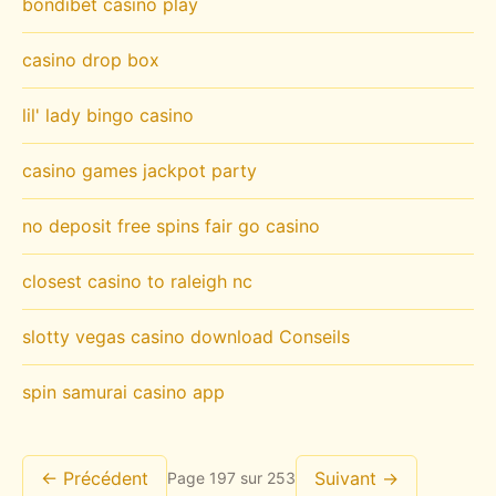
bondibet casino play
casino drop box
lil' lady bingo casino
casino games jackpot party
no deposit free spins fair go casino
closest casino to raleigh nc
slotty vegas casino download Conseils
spin samurai casino app
← Précédent
Suivant →
Page 197 sur 253