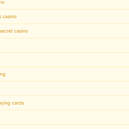
ino
& casino
secret casino
ing
aying cards