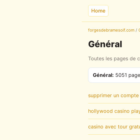
Home
forgesdebramesoif.com
/
Général
Toutes les pages de c
Général:
5051 page
supprimer un compte 
hollywood casino pla
casino avec tour grat