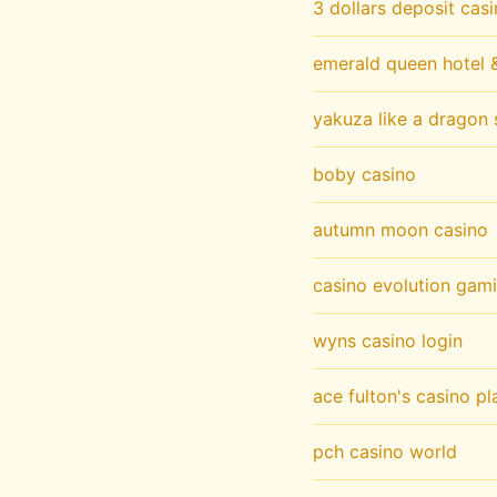
3 dollars deposit cas
emerald queen hotel 
yakuza like a dragon 
boby casino
autumn moon casino
casino evolution gam
wyns casino login
ace fulton's casino pl
pch casino world