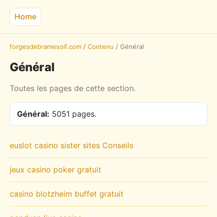
Home
forgesdebramesoif.com
/
Contenu
/
Général
Général
Toutes les pages de cette section.
Général:
5051 pages.
euslot casino sister sites Conseils
jeux casino poker gratuit
casino blotzheim buffet gratuit