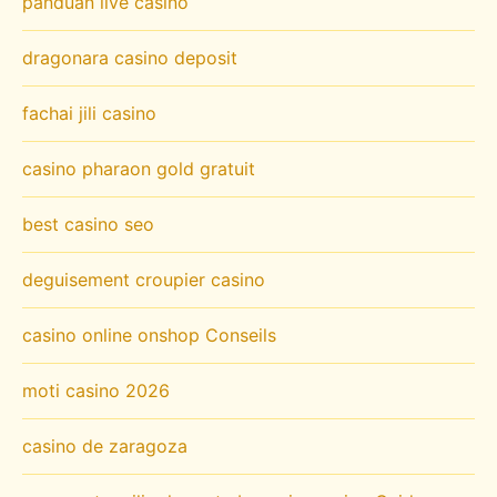
panduan live casino
dragonara casino deposit
fachai jili casino
casino pharaon gold gratuit
best casino seo
deguisement croupier casino
casino online onshop Conseils
moti casino 2026
casino de zaragoza