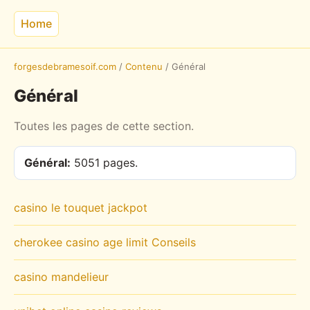
Home
forgesdebramesoif.com
/
Contenu
/
Général
Général
Toutes les pages de cette section.
Général:
5051 pages.
casino le touquet jackpot
cherokee casino age limit Conseils
casino mandelieur