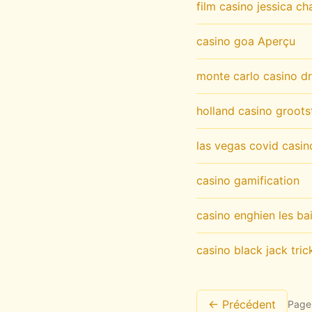
film casino jessica ch
casino goa Aperçu
monte carlo casino d
holland casino groots
las vegas covid casin
casino gamification
casino enghien les ba
casino black jack tric
← Précédent
Page