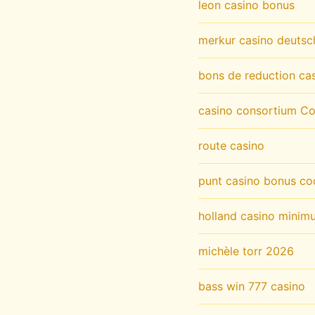
leon casino bonus
merkur casino deutsc
bons de reduction ca
casino consortium Co
route casino
punt casino bonus co
holland casino minim
michèle torr 2026
bass win 777 casino