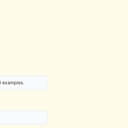
d examples.