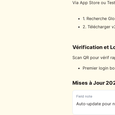
Via App Store ou Test
1. Recherche Gl
2. Télécharger v
Vérification et L
Scan QR pour vérif ra
Premier login b
Mises à Jour 20
Field note
Auto-update pour no