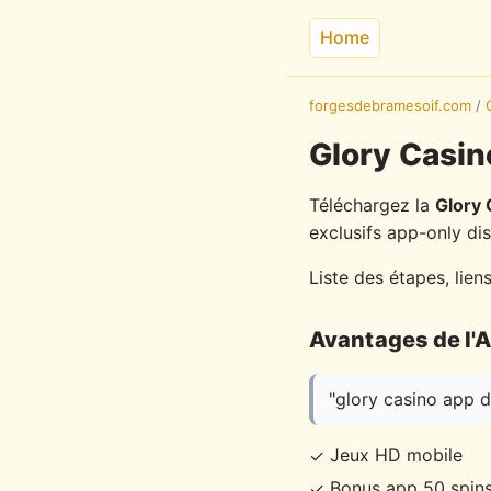
Home
forgesdebramesoif.com
/
Glory Casin
Téléchargez la
Glory 
exclusifs app-only di
Liste des étapes, lien
Avantages de l'
"glory casino app 
Jeux HD mobile
✓
Bonus app 50 spin
✓