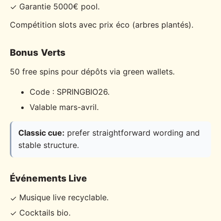
Garantie 5000€ pool.
✓
Compétition slots avec prix éco (arbres plantés).
Bonus Verts
50 free spins pour dépôts via green wallets.
Code : SPRINGBIO26.
Valable mars-avril.
Classic cue:
prefer straightforward wording and
stable structure.
Événements Live
Musique live recyclable.
✓
Cocktails bio.
✓