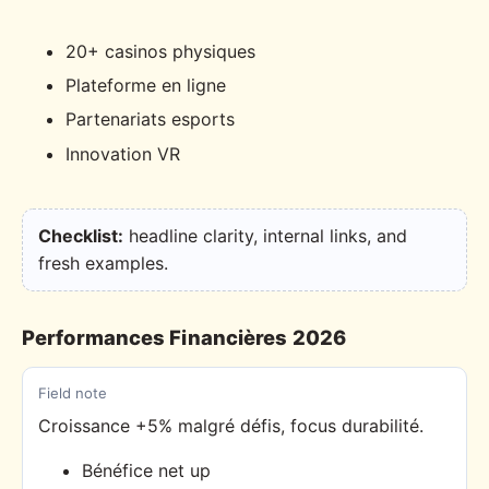
20+ casinos physiques
Plateforme en ligne
Partenariats esports
Innovation VR
Checklist:
headline clarity, internal links, and
fresh examples.
Performances Financières 2026
Field note
Croissance +5% malgré défis, focus durabilité.
Bénéfice net up