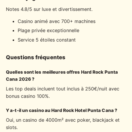
Notes 4.8/5 sur luxe et divertissement.
Casino animé avec 700+ machines
Plage privée exceptionnelle
Service 5 étoiles constant
Questions fréquentes
Quelles sont les meilleures offres Hard Rock Punta
Cana 2026 ?
Les top deals incluent tout inclus à 250€/nuit avec
bonus casino 100%.
Y a-t-il un casino au Hard Rock Hotel Punta Cana ?
Oui, un casino de 4000m² avec poker, blackjack et
slots.