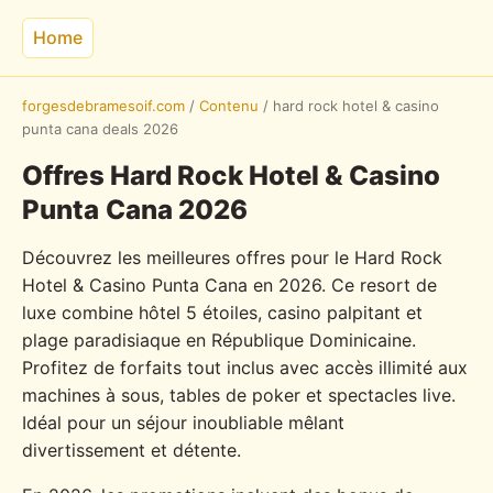
Home
forgesdebramesoif.com
/
Contenu
/
hard rock hotel & casino
punta cana deals 2026
Offres Hard Rock Hotel & Casino
Punta Cana 2026
Découvrez les meilleures offres pour le Hard Rock
Hotel & Casino Punta Cana en 2026. Ce resort de
luxe combine hôtel 5 étoiles, casino palpitant et
plage paradisiaque en République Dominicaine.
Profitez de forfaits tout inclus avec accès illimité aux
machines à sous, tables de poker et spectacles live.
Idéal pour un séjour inoubliable mêlant
divertissement et détente.