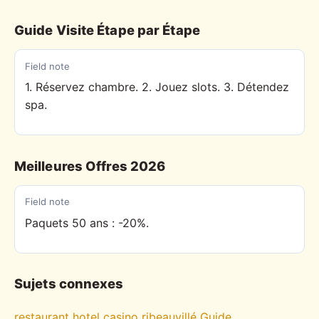
Guide Visite Étape par Étape
Field note
1. Réservez chambre. 2. Jouez slots. 3. Détendez
spa.
Meilleures Offres 2026
Field note
Paquets 50 ans : -20%.
Sujets connexes
restaurant hotel casino ribeauvillé Guide