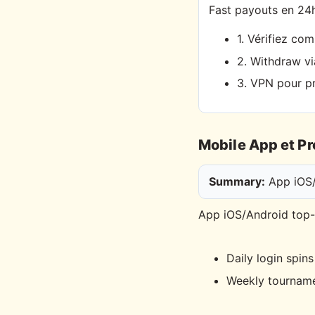
Fast payouts en 24
1. Vérifiez co
2. Withdraw v
3. VPN pour p
Mobile App et P
Summary:
App iOS/
App iOS/Android top-
Daily login spins
Weekly tournam