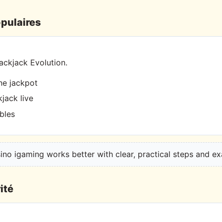
pulaires
lackjack Evolution.
une jackpot
kjack live
bles
ino igaming works better with clear, practical steps and e
ité