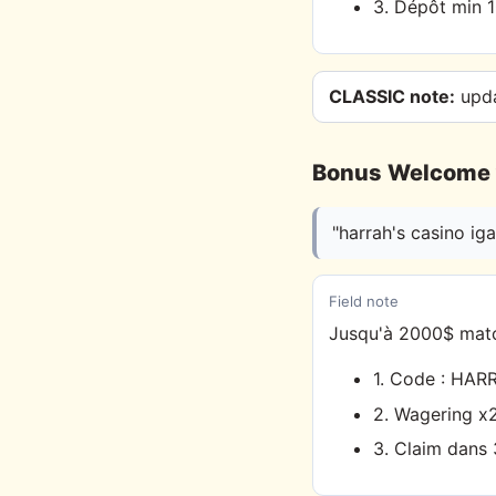
3. Dépôt min 1
CLASSIC note:
upda
Bonus Welcome
"harrah's casino ig
Field note
Jusqu'à 2000$ matc
1. Code : HA
2. Wagering x2
3. Claim dans 