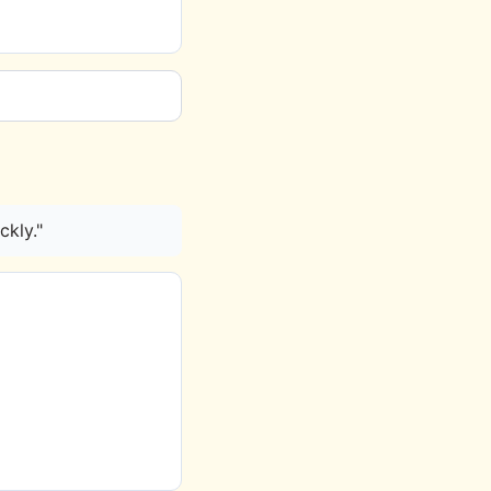
ckly."